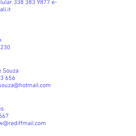
lular 338 383 9877 e-
li.it
m
 230
e Souza
33 656
esouza@hotmail.com
us
9667
w@rediffmail.com