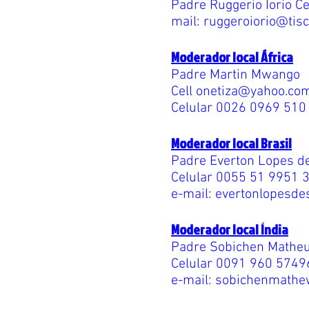
Padre Ruggerio Iorio
Ce
mail:
ruggeroiorio@tisca
Moderador local África
Padre Martin Mwango
Cell
onetiza@yahoo.co
Celular 0026 0969 510
Moderador local Brasil
Padre Everton Lopes d
Celular 0055 51 9951 
e-mail:
evertonlopesd
Moderador local Índia
Padre Sobichen Mathe
Celular 0091 960 574
e-mail:
sobichenmathe