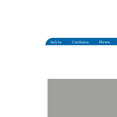
Início
Carísma
News