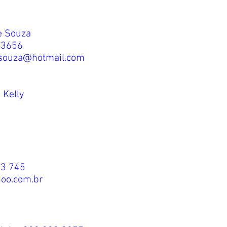
e Souza
33656
esouza@hotmail.com
 Kelly
93 745
hoo.com.br