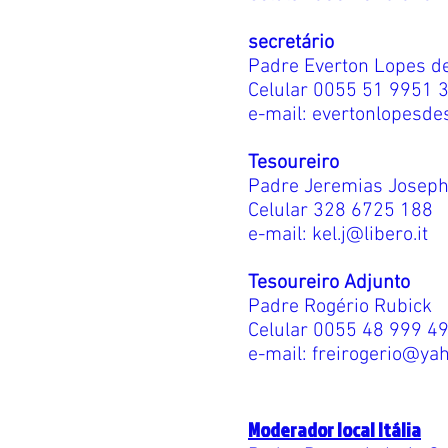
secretário
Padre Everton Lopes d
Celular 0055 51 9951 
e-mail:
evertonlopesd
Tesoureiro
Padre Jeremias Joseph
Celular 328 6725 188
e-mail:
kel.j@libero.it
Tesoureiro Adjunto
Padre Rogério Rubick
Celular 0055 48 999 4
e-mail:
freirogerio@ya
Moderador local Itália