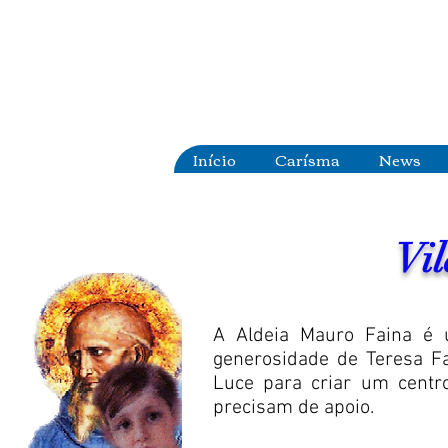
Início
Carísma
News
Vi
A Aldeia Mauro Faina é 
generosidade de Teresa F
Luce para criar um centro
precisam de apoio.