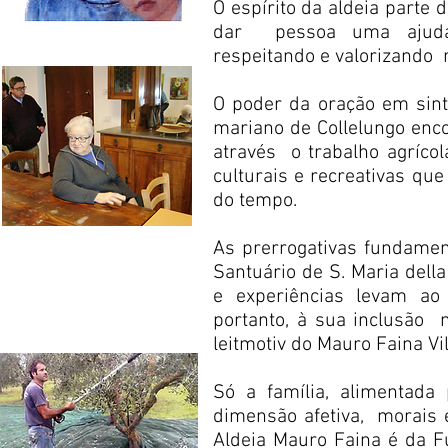
O espírito da aldeia parte 
dar
pessoa uma ajuda,
respeitando e valorizando
O poder da oração em sin
mariano de Collelungo enc
através
o trabalho agríco
culturais e recreativas que
do tempo.
As prerrogativas fundamen
Santuário de S. Maria dell
e experiências levam ao 
portanto, à sua inclusão
leitmotiv do Mauro Faina Vil
Só a família, alimentada 
dimensão afetiva,
morais 
Aldeia Mauro Faina é da 